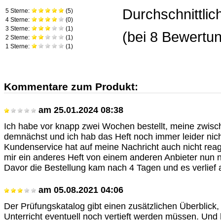
Durchschnittli
5 Sterne:
(
5
)
4 Sterne:
(
0
)
3 Sterne:
(
1
)
(bei
8
Bewertun
2 Sterne:
(
1
)
1 Sterne:
(
1
)
Kommentare zum Produkt:
am
25.01.2024 08:38
Ich habe vor knapp zwei Wochen bestellt, meine zwisc
demnächst und ich hab das Heft noch immer leider nich
Kundenservice hat auf meine Nachricht auch nicht reag
mir ein anderes Heft von einem anderen Anbieter nun n
Davor die Bestellung kam nach 4 Tagen und es verlief a
am
05.08.2021 04:06
Der Prüfungskatalog gibt einen zusätzlichen Überblic
Unterricht eventuell noch vertieft werden müssen. Und 