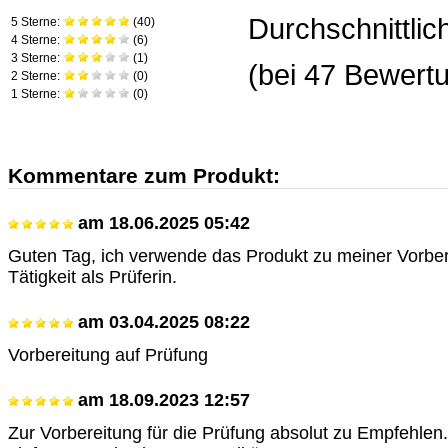
Durchschnittli
5 Sterne:
(
40
)
4 Sterne:
(
6
)
3 Sterne:
(
1
)
(bei
47
Bewertu
2 Sterne:
(
0
)
1 Sterne:
(
0
)
Kommentare zum Produkt:
am
18.06.2025 05:42
Guten Tag, ich verwende das Produkt zu meiner Vorber
Tätigkeit als Prüferin.
am
03.04.2025 08:22
Vorbereitung auf Prüfung
am
18.09.2023 12:57
Zur Vorbereitung für die Prüfung absolut zu Empfehlen.