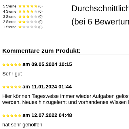
Durchschnittli
5 Sterne:
(
6
)
4 Sterne:
(
0
)
3 Sterne:
(
0
)
(bei
6
Bewertun
2 Sterne:
(
0
)
1 Sterne:
(
0
)
Kommentare zum Produkt:
am
09.05.2024 10:15
Sehr gut
am
11.01.2024 01:44
Hier können Tagesweise immer wieder Aufgaben gelöst
werden. Neues hinzugelernt und vorhandenes Wissen b
am
12.07.2022 04:48
hat sehr geholfen