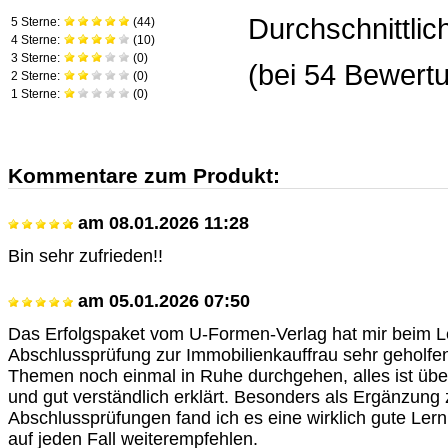
Durchschnittli
5 Sterne:
(
44
)
4 Sterne:
(
10
)
3 Sterne:
(
0
)
(bei
54
Bewertu
2 Sterne:
(
0
)
1 Sterne:
(
0
)
Kommentare zum Produkt:
am
08.01.2026 11:28
Bin sehr zufrieden!!
am
05.01.2026 07:50
Das Erfolgspaket vom U-Formen-Verlag hat mir beim Le
Abschlussprüfung zur Immobilienkauffrau sehr geholfen.
Themen noch einmal in Ruhe durchgehen, alles ist über
und gut verständlich erklärt. Besonders als Ergänzung 
Abschlussprüfungen fand ich es eine wirklich gute Lernh
auf jeden Fall weiterempfehlen.